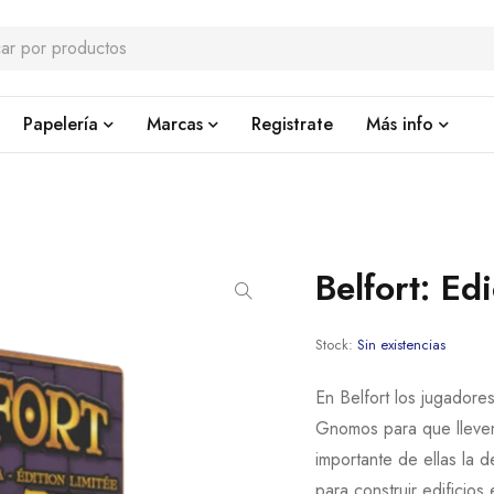
Papelería
Marcas
Registrate
Más info
Belfort: Ed
Stock:
Sin existencias
En Belfort los jugadores
Gnomos para que lleven
importante de ellas la d
para construir edificios