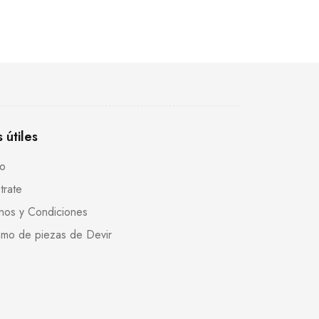
s útiles
to
trate
nos y Condiciones
mo de piezas de Devir