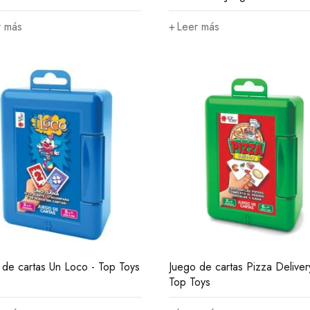
r más
Leer más
 de cartas Un Loco - Top Toys
Juego de cartas Pizza Deliver
Top Toys