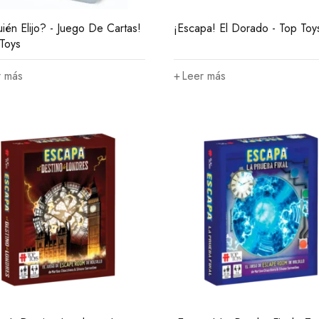
ién Elijo? - Juego De Cartas!
¡Escapa! El Dorado - Top Toy
 Toys
r más
Leer más