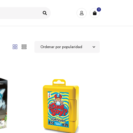
0
Ordenar por popularidad