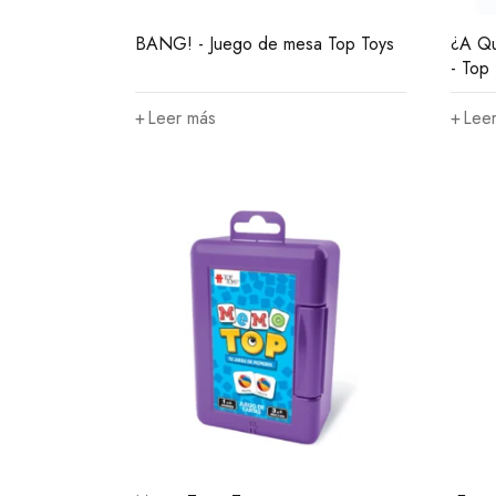
BANG! - Juego de mesa Top Toys
¿A Qu
- Top
Leer más
Lee