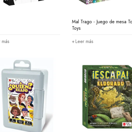
Mal Trago - Juego de mesa T
Toys
r más
Leer más