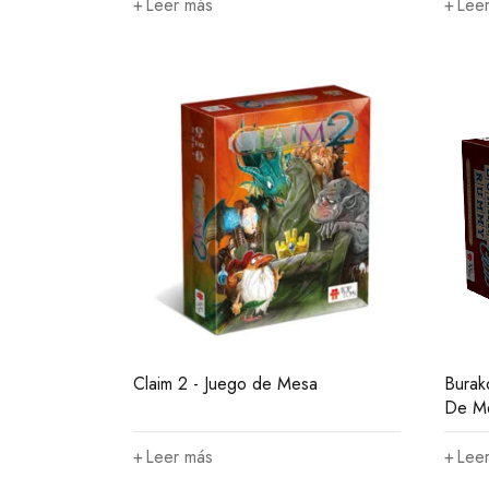
Leer más
Lee
Claim 2 - Juego de Mesa
Burak
De Me
Leer más
Lee