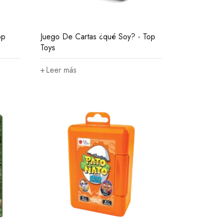
op
Juego De Cartas ¿qué Soy? - Top
Toys
Leer más