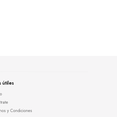
s útiles
to
trate
nos y Condiciones