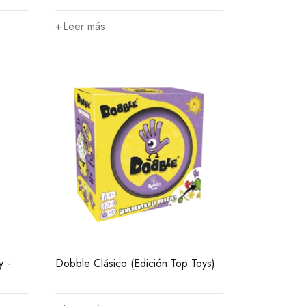
Leer más
y -
Dobble Clásico (Edición Top Toys)