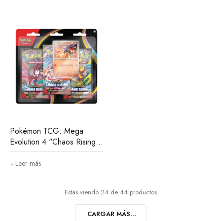
Pokémon TCG: Mega
Evolution 4 "Chaos Rising"
- Blíster de 3 sobres
(Inglés)
Leer más
Estas viendo 24 de 44 productos
CARGAR MÁS...