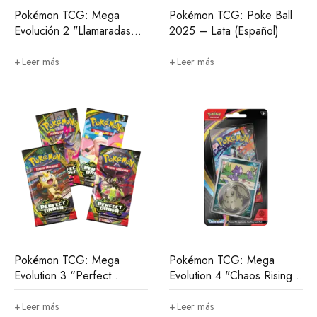
Pokémon TCG: Mega
Pokémon TCG: Poke Ball
Evolución 2 "Llamaradas
2025 – Lata (Español)
fantasmales"- Sobre
Sleeved (Español)
Leer más
Leer más
Pokémon TCG: Mega
Pokémon TCG: Mega
Evolution 3 “Perfect
Evolution 4 "Chaos Rising"
Order” - Sobre (Inglés)
- Blíster Checklane (Inglés)
Leer más
Leer más