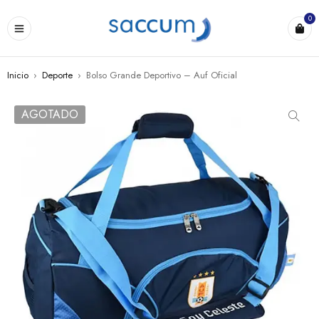
0
Inicio
›
Deporte
›
Bolso Grande Deportivo – Auf Oficial
AGOTADO