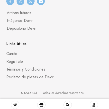
Arribos futuros
Imágenes Devir
Depositorio Devir
Links útiles
Carrito
Registrate
Términos y Condiciones
Reclamo de piezas de Devir
© SACCUM – Todos los derechos reservados