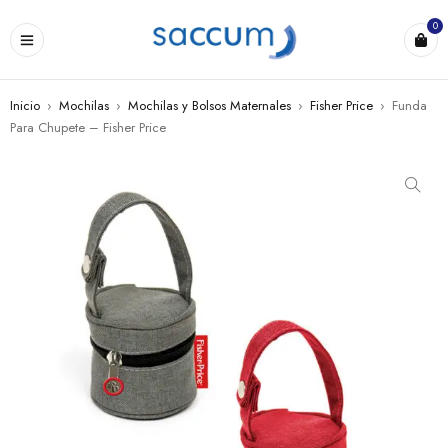
0
Inicio
›
Mochilas
›
Mochilas y Bolsos Maternales
›
Fisher Price
›
Funda
Para Chupete – Fisher Price