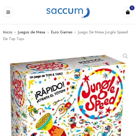
0
Inicio
›
Juegos de Mesa
›
Euro Games
›
Juego De Mesa Jungle Speed
De Top Toys