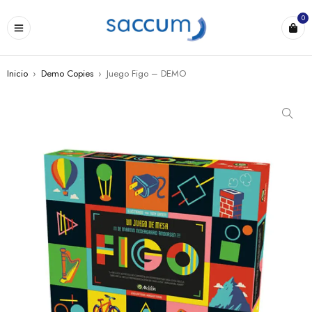
0
Inicio
›
Demo Copies
›
Juego Figo – DEMO