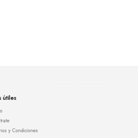
s útiles
to
trate
nos y Condiciones