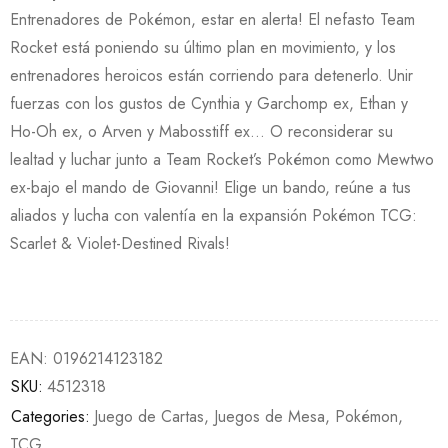
Entrenadores de Pokémon, estar en alerta! El nefasto Team
Rocket está poniendo su último plan en movimiento, y los
entrenadores heroicos están corriendo para detenerlo. Unir
fuerzas con los gustos de Cynthia y Garchomp ex, Ethan y
Ho-Oh ex, o Arven y Mabosstiff ex… O reconsiderar su
lealtad y luchar junto a Team Rocket’s Pokémon como Mewtwo
ex-bajo el mando de Giovanni! Elige un bando, reúne a tus
aliados y lucha con valentía en la expansión Pokémon TCG:
Scarlet & Violet-Destined Rivals!
EAN:
0196214123182
SKU:
4512318
Categories:
Juego de Cartas
,
Juegos de Mesa
,
Pokémon
,
TCG