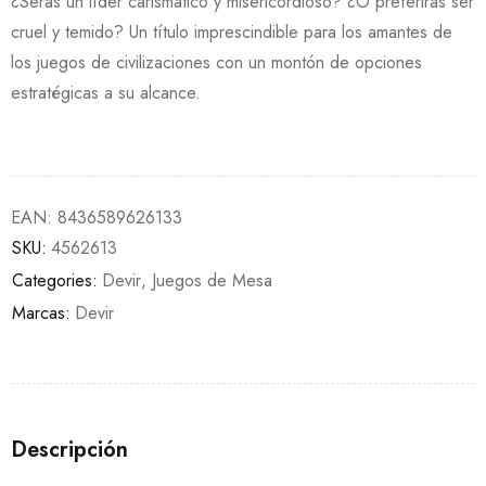
¿Serás un líder carismático y misericordioso? ¿O preferirás ser
cruel y temido? Un título imprescindible para los amantes de
los juegos de civilizaciones con un montón de opciones
estratégicas a su alcance.
EAN:
8436589626133
SKU:
4562613
Categories:
Devir
,
Juegos de Mesa
Marcas:
Devir
Descripción