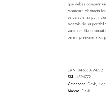
que debes compartir un
Academia Abstracta for
se caracteriza por incl
Además de su portabil
viaje, son títulos versá
para impresionar a los p
EAN:
8436607947721
SKU:
4594772
Categories:
Devir
,
Jueg
Marcas:
Devir