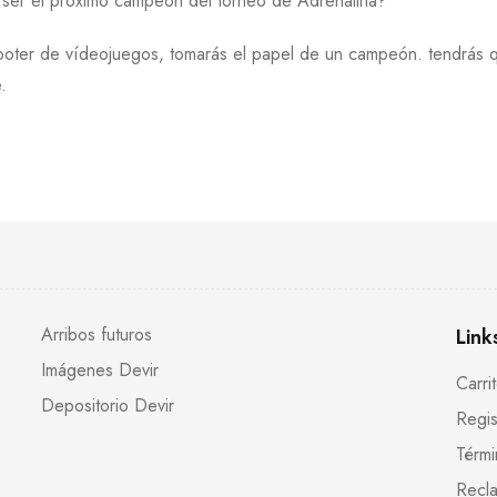
 a ser el próximo campeón del torneo de Adrenalina?
ooter de vídeojuegos, tomarás el papel de un campeón. tendrás q
.
Arribos futuros
Link
Imágenes Devir
Carri
Depositorio Devir
Regis
Térmi
Recla