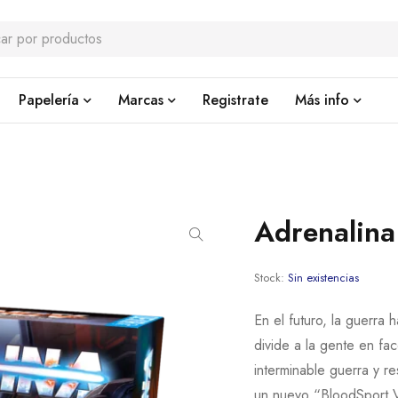
Papelería
Marcas
Registrate
Más info
Adrenalina
Stock:
Sin existencias
En el futuro, la guerra
divide a la gente en fa
interminable guerra y re
un nuevo “BloodSport Vi