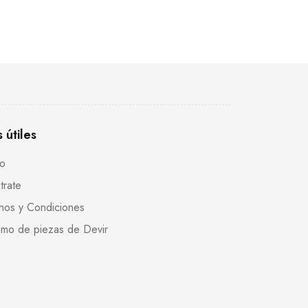
s útiles
to
trate
nos y Condiciones
mo de piezas de Devir