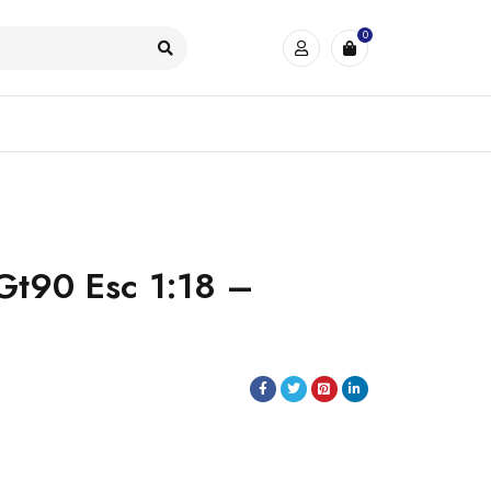
0
Gt90 Esc 1:18 –