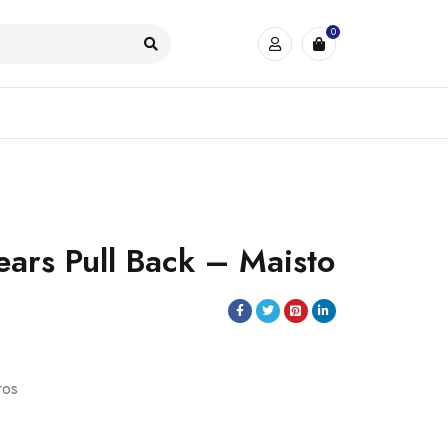
0
ars Pull Back – Maisto
ros