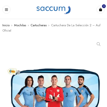
0
Inicio
›
Mochilas
›
Cartucheras
›
Cartuchera De La Selección 2 – Auf
Oficial