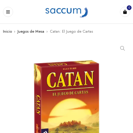
0
Inicio
›
Juegos de Mesa
›
Catan: El Juego de Cartas