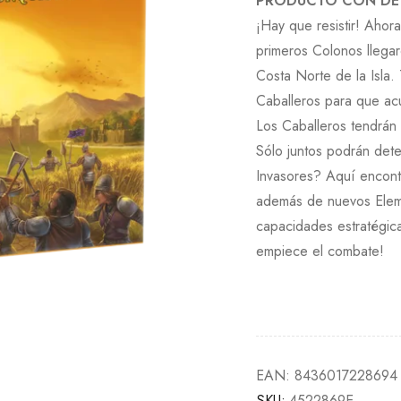
PRODUCTO CON DE
¡Hay que resistir! Aho
primeros Colonos llegar
Costa Norte de la Isla.
Caballeros para que acu
Los Caballeros tendrán 
Sólo juntos podrán dete
Invasores? Aquí encontr
además de nuevos Elem
capacidades estratégica
empiece el combate!
EAN:
8436017228694
SKU:
4522869E