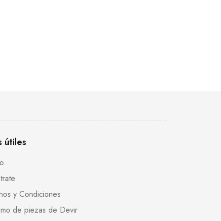
s útiles
to
trate
nos y Condiciones
mo de piezas de Devir