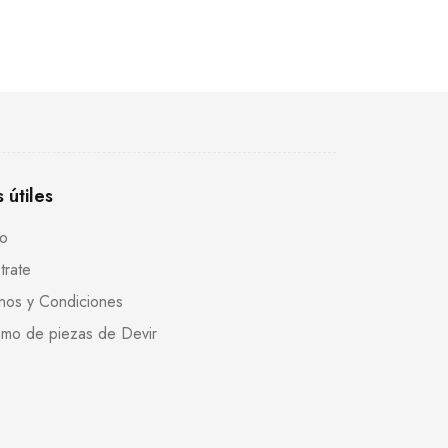
s útiles
to
trate
nos y Condiciones
mo de piezas de Devir