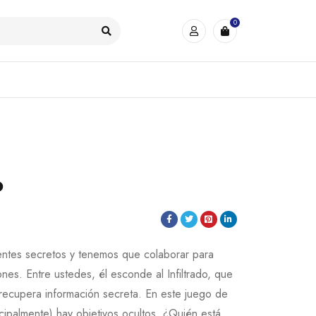
0
o
ntes secretos y tenemos que colaborar para
ones. Entre ustedes, él esconde al Infiltrado, que
 recupera información secreta. En este juego de
cipalmente) hay objetivos ocultos. ¿Quién está