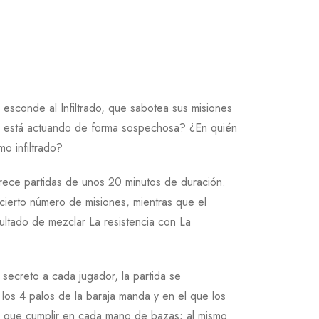
esconde al Infiltrado, que sabotea sus misiones
ién está actuando de forma sospechosa? ¿En quién
o infiltrado?
frece partidas de unos 20 minutos de duración.
cierto número de misiones, mientras que el
sultado de mezclar La resistencia con La
n secreto a cada jugador, la partida se
 los 4 palos de la baraja manda y en el que los
s que cumplir en cada mano de bazas; al mismo