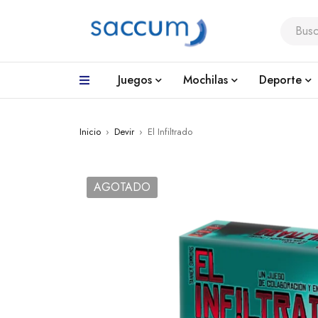
Juegos
Mochilas
Deporte
Inicio
›
Devir
›
El Infiltrado
AGOTADO