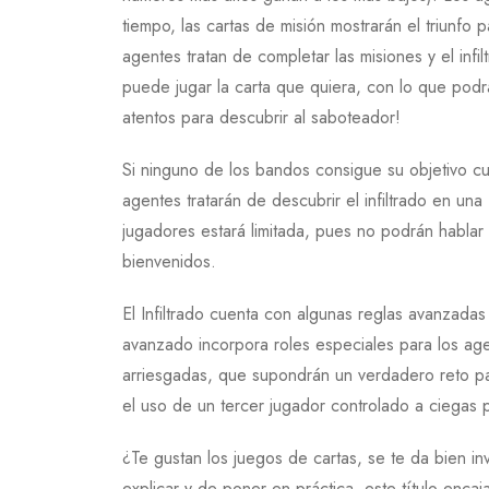
tiempo, las cartas de misión mostrarán el triunfo
agentes tratan de completar las misiones y el inf
puede jugar la carta que quiera, con lo que podrá
atentos para descubrir al saboteador!
Si ninguno de los bandos consigue su objetivo c
agentes tratarán de descubrir el infiltrado en una
jugadores estará limitada, pues no podrán hablar 
bienvenidos.
El Infiltrado cuenta con algunas reglas avanzadas
avanzado incorpora roles especiales para los agen
arriesgadas, que supondrán un verdadero reto par
el uso de un tercer jugador controlado a ciegas p
¿Te gustan los juegos de cartas, se te da bien inve
explicar y de poner en práctica, este título enca