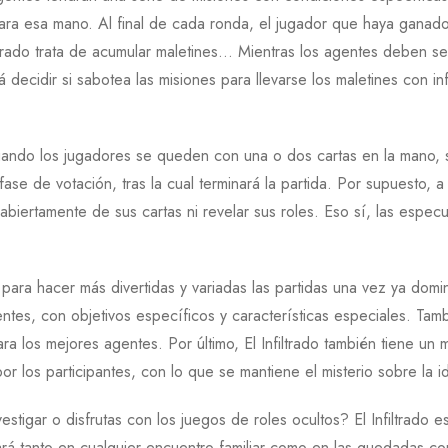
 para esa mano. Al final de cada ronda, el jugador que haya ganado
iltrado trata de acumular maletines… Mientras los agentes deben seg
 decidir si sabotea las misiones para llevarse los maletines con i
uando los jugadores se queden con una o dos cartas en la mano, s
 fase de votación, tras la cual terminará la partida. Por supuesto, 
abiertamente de sus cartas ni revelar sus roles. Eso sí, las espe
 para hacer más divertidas y variadas las partidas una vez ya dom
tes, con objetivos específicos y características especiales. Tamb
a los mejores agentes. Por último, El Infiltrado también tiene u
or los participantes, con lo que se mantiene el misterio sobre la 
stigar o disfrutas con los juegos de roles ocultos? El Infiltrado es
jará tanto en cualquier encuentro familiar como en las quedadas c