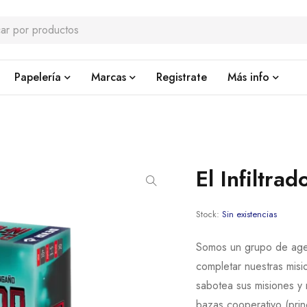
Papelería
Marcas
Registrate
Más info
El Infiltrad
Stock:
Sin existencias
Somos un grupo de age
completar nuestras misi
sabotea sus misiones y
bazas cooperativo (prin