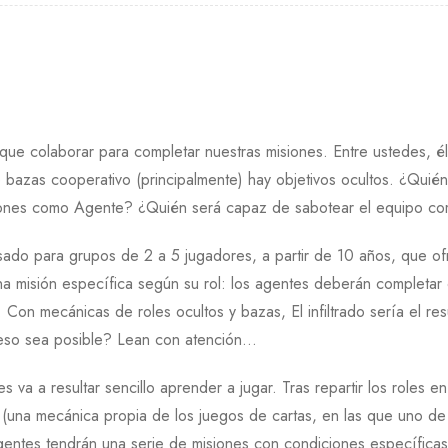
e colaborar para completar nuestras misiones. Entre ustedes, él 
e bazas cooperativo (principalmente) hay objetivos ocultos. ¿Qu
iones como Agente? ¿Quién será capaz de sabotear el equipo com
nsado para grupos de 2 a 5 jugadores, a partir de 10 años, que o
a misión específica según su rol: los agentes deberán completar 
. Con mecánicas de roles ocultos y bazas, El infiltrado sería el re
 eso sea posible? Lean con atención…
s va a resultar sencillo aprender a jugar. Tras repartir los roles e
s (una mecánica propia de los juegos de cartas, en las que uno de
gentes tendrán una serie de misiones con condiciones específica