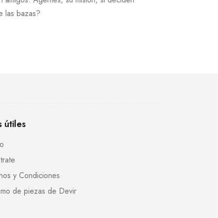
te las bazas?
s útiles
to
trate
nos y Condiciones
mo de piezas de Devir