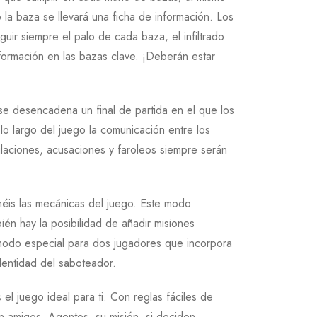
 la baza se llevará una ficha de información. Los
uir siempre el palo de cada baza, el infiltrado
nformación en las bazas clave. ¡Deberán estar
e desencadena un final de partida en el que los
a lo largo del juego la comunicación entre los
culaciones, acusaciones y faroleos siempre serán
inéis las mecánicas del juego. Este modo
ién hay la posibilidad de añadir misiones
n modo especial para dos jugadores que incorpora
identidad del saboteador.
 el juego ideal para ti. Con reglas fáciles de
on amigos. Agentes, su misión, si deciden