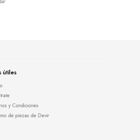
da!
s útiles
to
trate
nos y Condiciones
mo de piezas de Devir