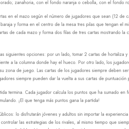
rado; zanahoria, con el fondo naranja o cebolla, con el fondo rosa
artas en el mazo según el número de jugadores que sean (12 de cad
, baraja y forma en el centro de la mesa tres pilas que tengan el m
artas de cada mazo y forma dos filas de tres cartas mostrando la c
las siguientes opciones: por un lado, tomar 2 cartas de hortaliza 
ente a la columna donde hay el hueco. Por otro lado, los jugado
 su zona de juego. Las cartas de los jugadores siempre deben ser 
ugadores siempre pueden dar la vuelta a sus cartas de puntuación 
rtida termina. Cada jugador calcula los puntos que ha sumado en fu
mulando. ¡El que tenga más puntos gana la partida!
licos: lo disfrutarán jóvenes y adultos sin importar la experienci
controlar las estrategias de los rivales, al mismo tiempo que sie