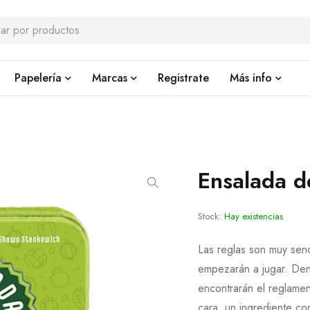
Papelería
Marcas
Registrate
Más info
Ensalada d
Stock:
Hay existencias
Las reglas son muy senci
empezarán a jugar. Den
encontrarán el reglamen
cara, un ingrediente co