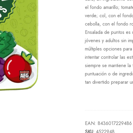
el fondo amarillo; toma
verde; col, con el fond
cebolla, con el fondo ro
Ensalada de puntos es u
jóvenes y adultos sin i
múltiples opciones par
intentar controlar las e
siempre se mantiene la 
puntuación o de ingredi
tan divertido preparar 
EAN:
8436017229486
SKU:
4522948