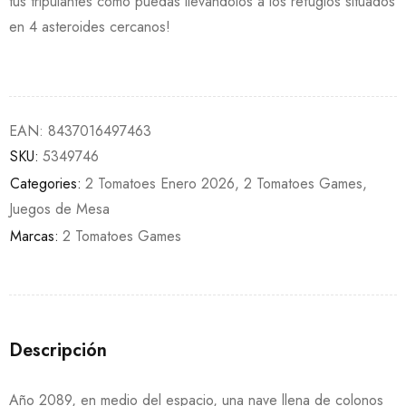
tus tripulantes como puedas llevándolos a los refugios situados
en 4 asteroides cercanos!
EAN:
8437016497463
SKU:
5349746
Categories:
2 Tomatoes Enero 2026
,
2 Tomatoes Games
,
Juegos de Mesa
Marcas:
2 Tomatoes Games
Descripción
Año 2089, en medio del espacio, una nave llena de colonos