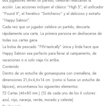
dos jugadores tienen un partido, celebran realizando la
acción. Las acciones incluyen el clásico “High 5”, el unificador
“Pound It”, el frenético “Switcheroo” y el delicioso y extraño
“Happy Salmon”.
Cada vez que un jugador celebra un partido, descarta
rápidamente una carta. La primera persona en deshacerse de
todas sus cartas gana.
La bolsa de pescado “FIN-tastically” única y linda hace que
Happy Salmon sea perfecto para llevar al campamento, de
vacaciones o si solo viaja río arriba.
Contenido
Dentro de un estuche de gomaespuma con cremallera, de
dimensiones 21,6×4,6×14 cm. (como si fuese un estuche de
lápices), encontramos los siguientes elementos:
72 Cartas (46×80 mm.) (12 de cada uno de los 6 colores:
azul, rojo, naranja, verde, morado y celeste)