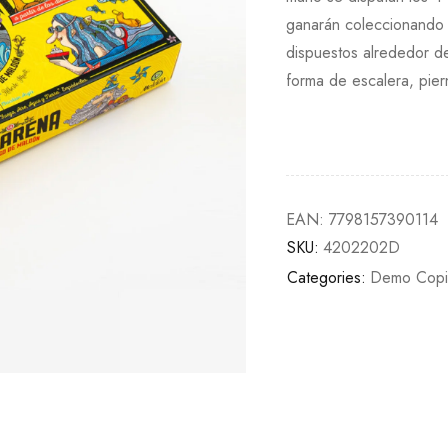
ganarán coleccionando c
dispuestos alrededor d
forma de escalera, pie
EAN:
7798157390114
SKU:
4202202D
Categories:
Demo Copi