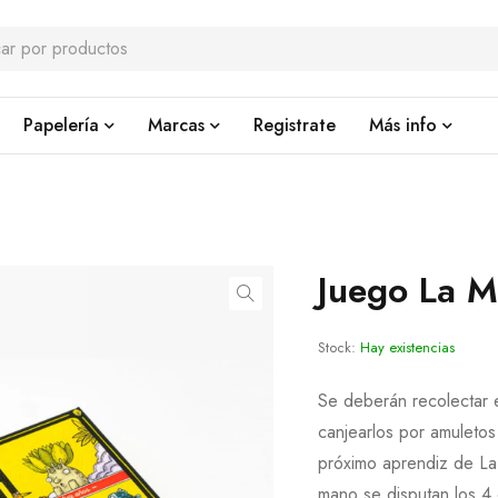
Papelería
Marcas
Registrate
Más info
Juego La 
Stock:
Hay existencias
Se deberán recolectar 
canjearlos por amuletos
próximo aprendiz de L
mano se disputan los 4