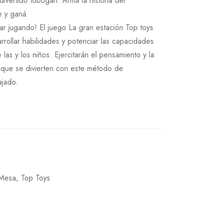
divertido tobogán. Armá la historia del
e y ganá.
tar jugando! El juego La gran estación Top toys
rollar habilidades y potenciar las capacidades
e las y los niños. Ejercitarán el pensamiento y la
z que se divierten con este método de
ajado.
 Mesa
,
Top Toys