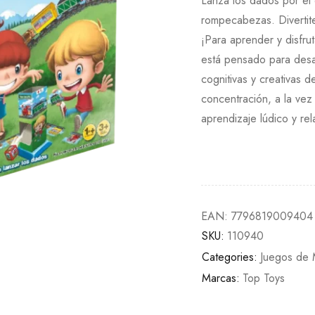
Lanzá los dados por el 
rompecabezas. Divertit
¡Para aprender y disfru
está pensado para desar
cognitivas y creativas d
concentración, a la ve
aprendizaje lúdico y rel
EAN:
7796819009404
SKU:
110940
Categories:
Juegos de
Marcas:
Top Toys