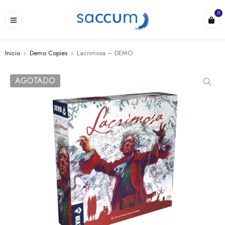
0
Inicio
›
Demo Copies
›
Lacrimosa – DEMO
AGOTADO