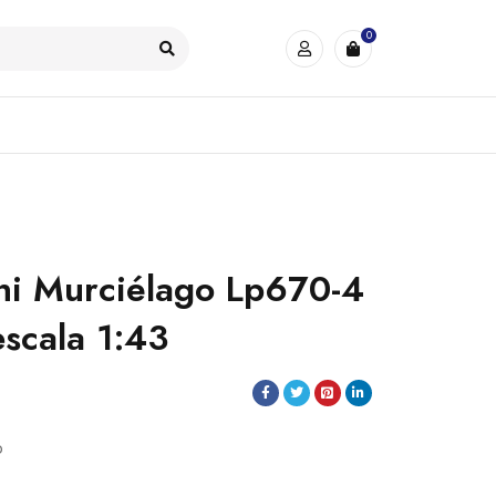
0
ni Murciélago Lp670-4
escala 1:43
o