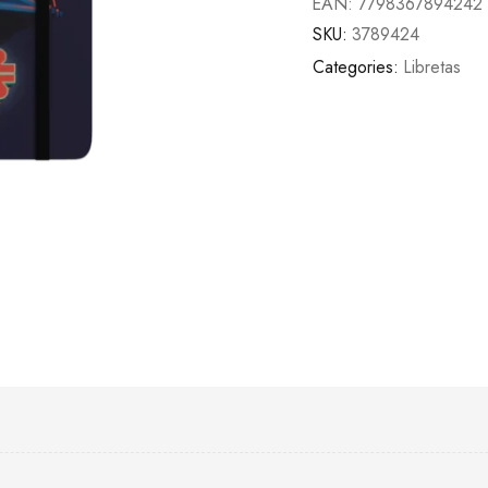
EAN:
7798367894242
SKU:
3789424
Categories:
Libretas