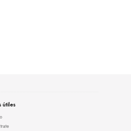
s útiles
to
trate