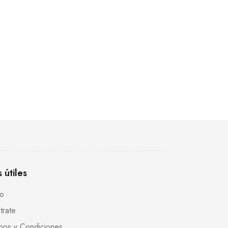
s útiles
to
trate
nos y Condiciones