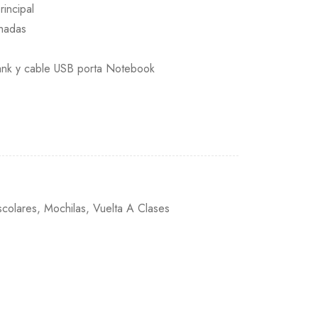
incipal
chadas
nk y cable USB porta Notebook
scolares
,
Mochilas
,
Vuelta A Clases