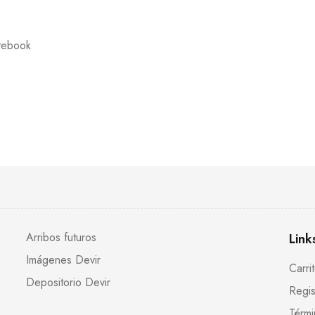
tebook
Arribos futuros
Link
Imágenes Devir
Carri
Depositorio Devir
Regis
Térmi