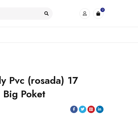
0
ly Pvc (rosada) 17
 Big Poket