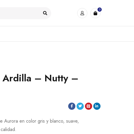
0
 Ardilla – Nutty –
he Aurora en color gris y blanco, suave,
 calidad.