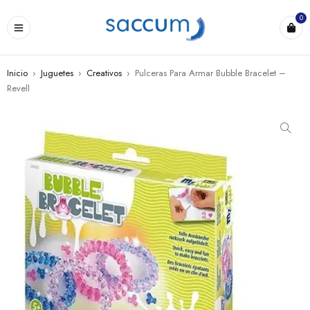
0
Inicio
›
Juguetes
›
Creativos
›
Pulceras Para Armar Bubble Bracelet –
Revell