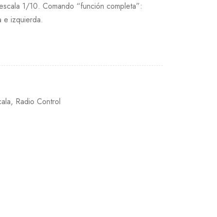
 escala 1/10. Comando “función completa”:
a e izquierda.
cala
,
Radio Control