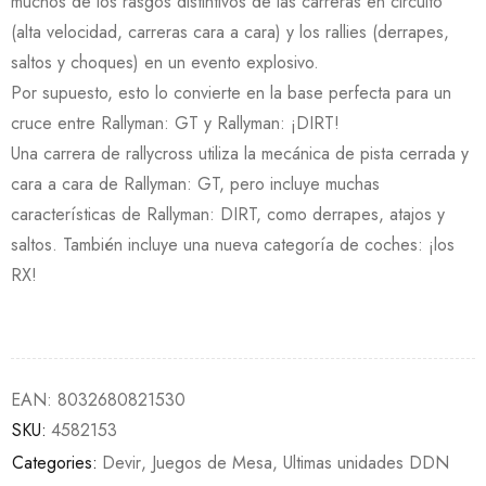
muchos de los rasgos distintivos de las carreras en circuito
(alta velocidad, carreras cara a cara) y los rallies (derrapes,
saltos y choques) en un evento explosivo.
Por supuesto, esto lo convierte en la base perfecta para un
cruce entre Rallyman: GT y Rallyman: ¡DIRT!
Una carrera de rallycross utiliza la mecánica de pista cerrada y
cara a cara de Rallyman: GT, pero incluye muchas
características de Rallyman: DIRT, como derrapes, atajos y
saltos. También incluye una nueva categoría de coches: ¡los
RX!
EAN:
8032680821530
SKU:
4582153
Categories:
Devir
,
Juegos de Mesa
,
Ultimas unidades DDN