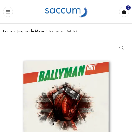
0
Inicio
›
Juegos de Mesa
›
Rallyman Dirt: RX