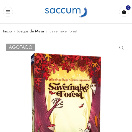
0
Inicio
›
Juegos de Mesa
›
Savernake Forest
AGOTADO