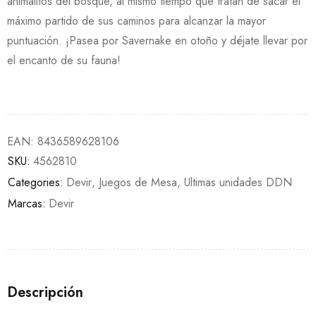
animalitos del bosque, al mismo tiempo que tratan de sacar el
máximo partido de sus caminos para alcanzar la mayor
puntuación. ¡Pasea por Savernake en otoño y déjate llevar por
el encanto de su fauna!
EAN:
8436589628106
SKU:
4562810
Categories:
Devir
,
Juegos de Mesa
,
Ultimas unidades DDN
Marcas:
Devir
Descripción