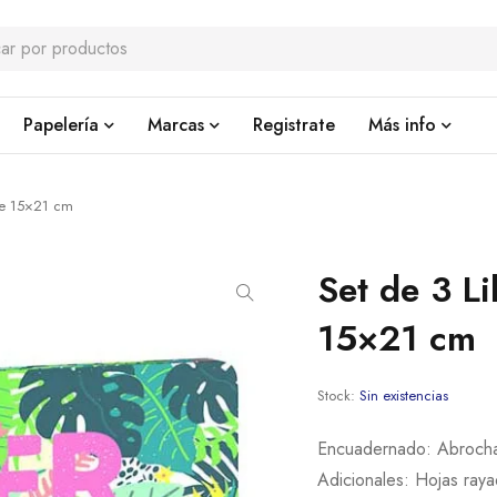
Papelería
Marcas
Registrate
Más info
 de 15×21 cm
Set de 3 Li
15×21 cm
Stock:
Sin existencias
Encuadernado: Abroch
Adicionales: Hojas rayada