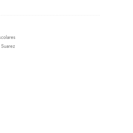
scolares
s Suarez