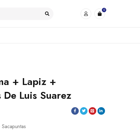
0
ma + Lapiz +
 De Luis Suarez
 Sacapuntas