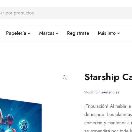
Papelería
Marcas
Registrate
Más info
Starship C
Stock:
Sin existencias
¡Tripulación! Al habla 
de mando. Los planetas 
comercio y mantener a r
se expandirá por toda la