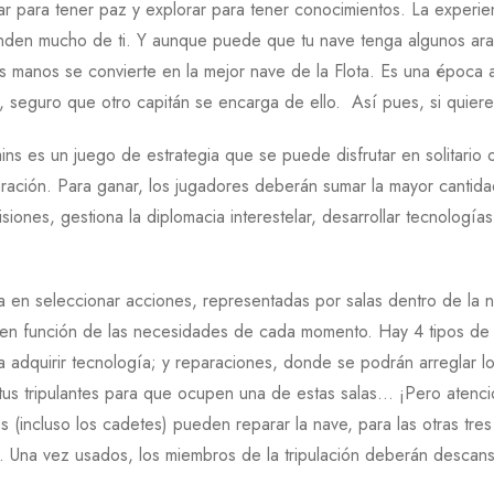
r para tener paz y explorar para tener conocimientos. La experien
enden mucho de ti. Y aunque puede que tu nave tenga algunos ar
s manos se convierte en la mejor nave de la Flota. Es una época 
 seguro que otro capitán se encarga de ello. Así pues, si quieres 
ns es un juego de estrategia que se puede disfrutar en solitario 
ración. Para ganar, los jugadores deberán sumar la mayor cantid
ones, gestiona la diplomacia interestelar, desarrollar tecnologías
sa en seleccionar acciones, representadas por salas dentro de la 
 en función de las necesidades de cada momento. Hay 4 tipos de sal
ara adquirir tecnología; y reparaciones, donde se podrán arreglar 
 tus tripulantes para que ocupen una de estas salas… ¡Pero atenc
incluso los cadetes) pueden reparar la nave, para las otras tres sa
a. Una vez usados, los miembros de la tripulación deberán descan