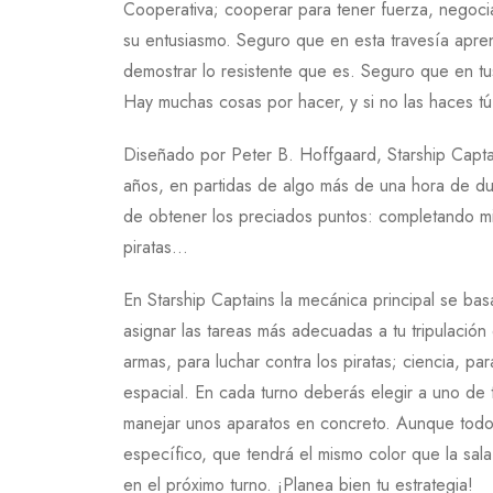
Cooperativa; cooperar para tener fuerza, negocia
su entusiasmo. Seguro que en esta travesía apr
demostrar lo resistente que es. Seguro que en tu
Hay muchas cosas por hacer, y si no las haces tú,
Diseñado por Peter B. Hoffgaard, Starship Captai
años, en partidas de algo más de una hora de du
de obtener los preciados puntos: completando misi
piratas…
En Starship Captains la mecánica principal se ba
asignar las tareas más adecuadas a tu tripulación
armas, para luchar contra los piratas; ciencia, p
espacial. En cada turno deberás elegir a uno de
manejar unos aparatos en concreto. Aunque todos (
específico, que tendrá el mismo color que la sal
en el próximo turno. ¡Planea bien tu estrategia!