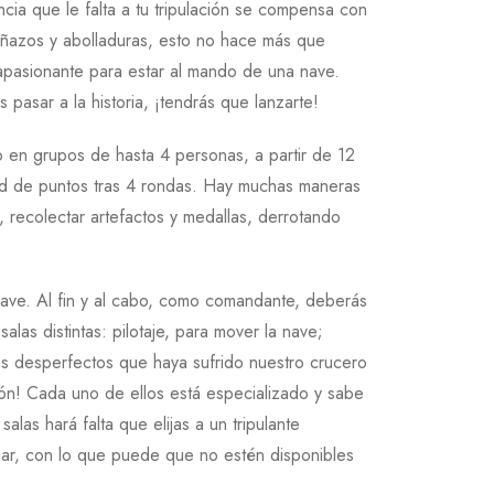
cia que le falta a tu tripulación se compensa con
añazos y abolladuras, esto no hace más que
apasionante para estar al mando de una nave.
pasar a la historia, ¡tendrás que lanzarte!
o en grupos de hasta 4 personas, a partir de 12
ad de puntos tras 4 rondas. Hay muchas maneras
, recolectar artefactos y medallas, derrotando
nave. Al fin y al cabo, como comandante, deberás
as distintas: pilotaje, para mover la nave;
los desperfectos que haya sufrido nuestro crucero
ión! Cada uno de ellos está especializado y sabe
las hará falta que elijas a un tripulante
sar, con lo que puede que no estén disponibles