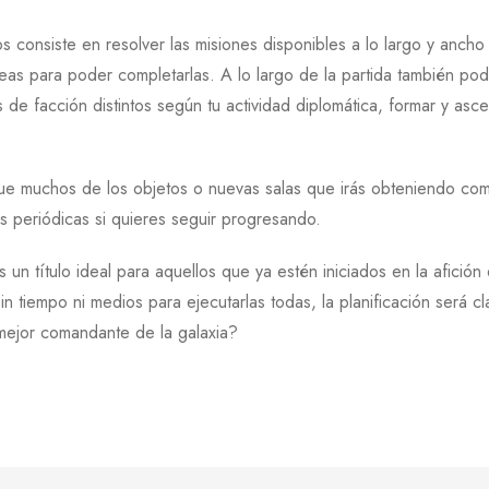
 consiste en resolver las misiones disponibles a lo largo y ancho 
areas para poder completarlas. A lo largo de la partida también po
 de facción distintos según tu actividad diplomática, formar y asc
ue muchos de los objetos o nuevas salas que irás obteniendo comp
s periódicas si quieres seguir progresando.
 un título ideal para aquellos que ya estén iniciados en la afició
 tiempo ni medios para ejecutarlas todas, la planificación será cl
l mejor comandante de la galaxia?