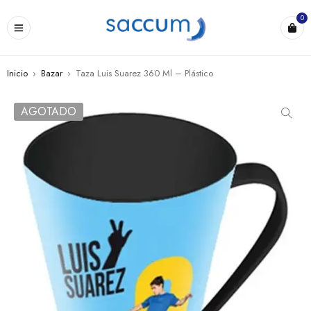
0
Inicio
›
Bazar
›
Taza Luis Suarez 360 Ml – Plástico
AGOTADO