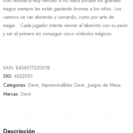
Esto resultaría muy sencillo si no fuera porque los grandes
magos siempre les están gastando bromas a los niños. Los
caminos se van abriendo y cerrando, como por arte de
magia… Cada jugador intenta vencer al laberinto con su peón
y ser el primero en conseguir cinco símbolos mágicos.
EAN:
8436017220018
SKU:
4522001
Categories:
Devir
,
Imprescindibles Devir
,
Juegos de Mesa
Marcas:
Devir
Descripción