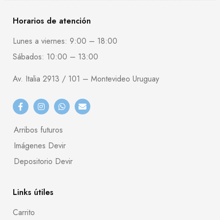
Horarios de atención
Lunes a viernes: 9:00 – 18:00
Sábados: 10:00 – 13:00
Av. Italia 2913 / 101 – Montevideo Uruguay
Arribos futuros
Imágenes Devir
Depositorio Devir
Links útiles
Carrito