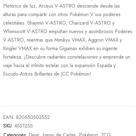
Pletórico de luz, Arceus V-ASTRO desciende desde las
alturas para compartir con otros Pokémon V sus poderes
celestiales. Shaymin V-ASTRO, Charizard V-ASTRO y
Whimsicott V-ASTRO empuñan nuevos y asombrosos Poderes
V-ASTRO, mientras que Mimikyu VMAX, Aggron VMAX y
Kingler VMAX en su forma Gigamax exhiben su ingente
fortaleza. ¡Descubre radiantes constelaciones y emprende un
viaje hacia el infinito estelar con la expansión Espada y
Escudo-Astros Brillantes de JCC Pokémon!
EAN:
820650502552
SKU:
4551255
Categories:
Devir
,
Juego de Cartas
,
Pokémon
,
TCG