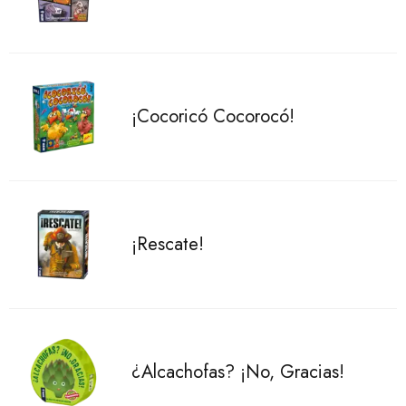
¡Cocoricó Cocorocó!
¡Rescate!
¿Alcachofas? ¡No, Gracias!