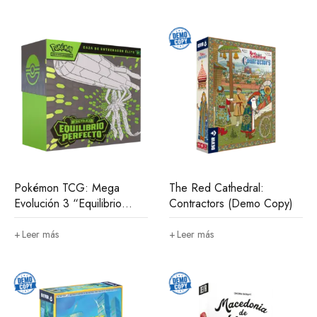
Pokémon TCG: Mega
The Red Cathedral:
Evolución 3 “Equilibrio
Contractors (Demo Copy)
perfecto” – Elite Trainer
Box (Español)
Leer más
Leer más