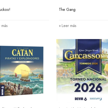
uckoo!
The Gang
r más
Leer más